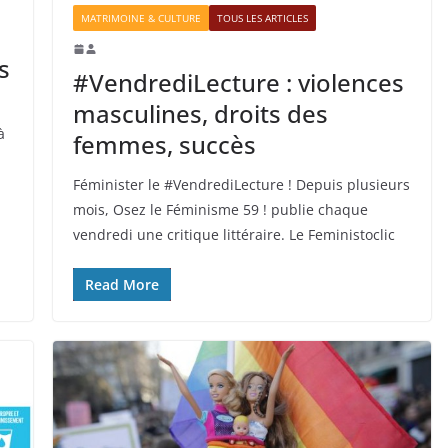
MATRIMOINE & CULTURE
TOUS LES ARTICLES
s
#VendrediLecture : violences
masculines, droits des
à
femmes, succès
Féminister le #VendrediLecture ! Depuis plusieurs
mois, Osez le Féminisme 59 ! publie chaque
vendredi une critique littéraire. Le Feministoclic
Read More